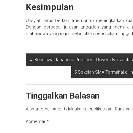
Kesimpulan
Unsyiah terus berkomitmen untuk meningkatkan kuali
Dengan berbagai jurusan unggulan yang memiliki a
mahasiswa yang ingin melanjutkan pendidikan tinggi d
←
Beasiswa Jababeka President University Investas
5 Sekolah SMA Termahal di I
Tinggalkan Balasan
Alamat email Anda tidak akan dipublikasikan.
Ruas yan
Komentar
*