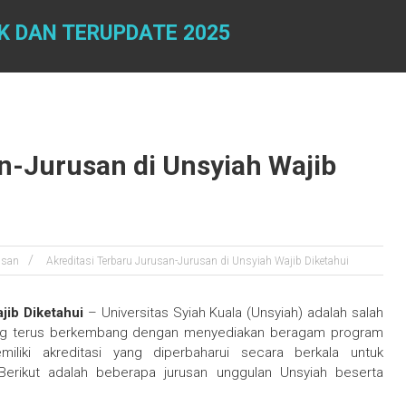
K DAN TERUPDATE 2025
n-Jurusan di Unsyiah Wajib
usan
Akreditasi Terbaru Jurusan-Jurusan di Unsyiah Wajib Diketahui
jib Diketahui
– Universitas Syiah Kuala (Unsyiah) adalah salah
yang terus berkembang dengan menyediakan beragam program
miliki akreditasi yang diperbaharui secara berkala untuk
Berikut adalah beberapa jurusan unggulan Unsyiah beserta