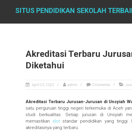
Skip
to
SITUS PENDIDIKAN SEKOLAH TERBAI
content
Akreditasi Terbaru Jurusa
Diketahui
April 20, 2025
admin
0 Komentar
Jur
Akreditasi Terbaru Jurusan-Jurusan di Unsyiah Wa
satu perguruan tinggi negeri terkemuka di Aceh 
studi berkualitas. Setiap jurusan di Unsyiah me
memastikan
slot
standar pendidikan yang tinggi. 
akreditasinya yang terbaru.