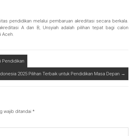
tas pendidikan melalui pembaruan akreditasi secara berkala.
kreditasi A dan B, Unsyiah adalah pilihan tepat bagi calon
i Aceh.
i Pendidikan
ndonesia 2025 Pilihan Terbaik untuk Pendidikan Masa Depan
→
g wajib ditandai
*