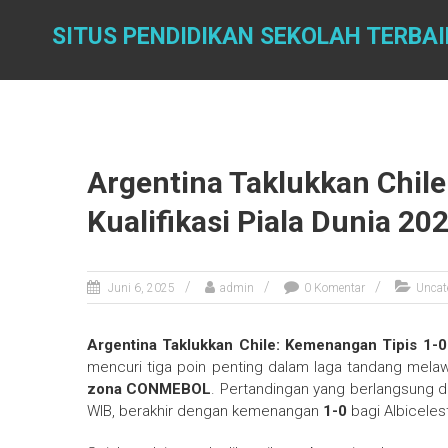
Skip
to
SITUS PENDIDIKAN SEKOLAH TERBAI
content
Argentina Taklukkan Chile
Kualifikasi Piala Dunia 20
Juni 6, 2025
admin
0 Komentar
Uncat
Argentina Taklukkan Chile: Kemenangan Tipis 1-0 
mencuri tiga poin penting dalam laga tandang mel
zona CONMEBOL
. Pertandingan yang berlangsung d
WIB, berakhir dengan kemenangan
1-0
bagi Albiceles