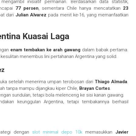
mengambil inisiatif permainan. Berdasarkan data statistik,
encapai
77 persen
, sementara Chile hanya mencatatkan
23
at dari
Julian Alvarez
pada menit ke-16, yang memanfaatkan
entina Kuasai Laga
engan
enam tembakan ke arah gawang
dalam babak pertama.
, kesulitan menembus lini pertahanan Argentina yang solid.
ez
ka setelah menerima umpan terobosan dari
Thiago Almada
.
ah tanpa mampu dijangkau kiper Chile,
Brayan Cortes
.
an sundulan, tetapi bola melenceng ke sisi kanan gawang.
akan keunggulan Argentina, tetapi tembakannya berhasil
rategi dengan
slot minimal depo 10k
memasukkan
Javier