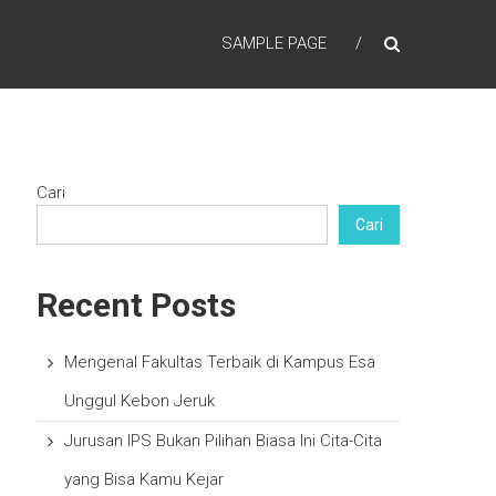
SAMPLE PAGE
Cari
Cari
Recent Posts
Mengenal Fakultas Terbaik di Kampus Esa
Unggul Kebon Jeruk
Jurusan IPS Bukan Pilihan Biasa Ini Cita-Cita
yang Bisa Kamu Kejar