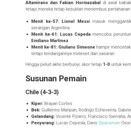
Altamirano dan Fabian Hormazabal
di awal babak 
tetapi mereka tetap kesulitan menembus pertahanan 
Menit ke-57:
Lionel Messi
masuk mengganti
serangan Argentina.
Menit ke-61:
Lucas Cepeda
mencoba peruntunga
Emiliano Martinez
.
Menit ke-81:
Giuliano Simeone
hampir mencetak 
tetapi tendangannya meleset dari sasaran.
Hingga peluit akhir berbunyi, skor tetap
1-0
untuk kem
Susunan Pemain
Chile (4-3-3)
Kiper:
Brayan Cortes
Bek:
Guillermo Maripan, Rodrigo Echeverria, Gabrie
Gelandang:
Vicente Pizarro, Francisco Sierralta, Ar
Penyerang:
Lucas Cepeda, Dario
Spaceman
Osori