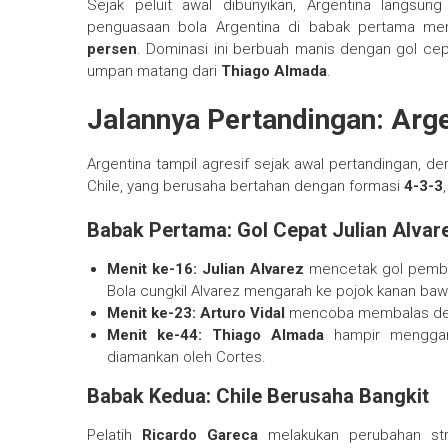
Sejak peluit awal dibunyikan, Argentina langsung 
penguasaan bola Argentina di babak pertama m
persen
. Dominasi ini berbuah manis dengan gol cep
umpan matang dari
Thiago Almada
.
Jalannya Pertandingan: Arg
Argentina tampil agresif sejak awal pertandingan, d
Chile, yang berusaha bertahan dengan formasi
4-3-3
Babak Pertama: Gol Cepat Julian Alvar
Menit ke-16:
Julian Alvarez
mencetak gol pembu
Bola cungkil Alvarez mengarah ke pojok kanan baw
Menit ke-23:
Arturo Vidal
mencoba membalas deng
Menit ke-44:
Thiago Almada
hampir menggand
diamankan oleh Cortes.
Babak Kedua: Chile Berusaha Bangkit
Pelatih
Ricardo Gareca
melakukan perubahan st