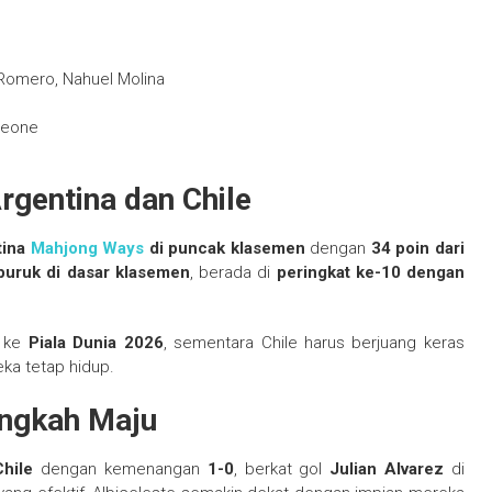
n Romero, Nahuel Molina
meone
gentina dan Chile
tina
Mahjong Ways
di puncak klasemen
dengan
34 poin dari
puruk di dasar klasemen
, berada di
peringkat ke-10 dengan
s ke
Piala Dunia 2026
, sementara Chile harus berjuang keras
ka tetap hidup.
angkah Maju
Chile
dengan kemenangan
1-0
, berkat gol
Julian Alvarez
di