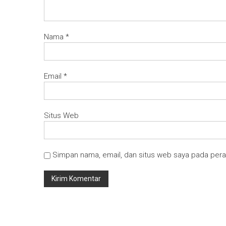
Nama
*
Email
*
Situs Web
Simpan nama, email, dan situs web saya pada pera