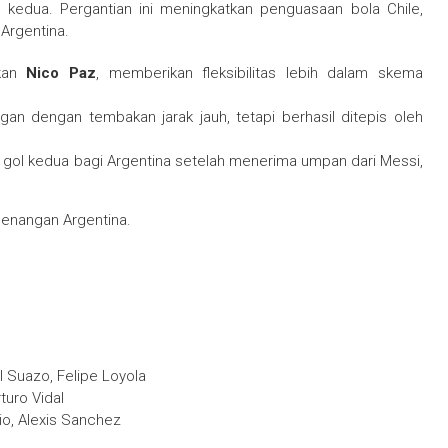
kedua. Pergantian ini meningkatkan penguasaan bola Chile,
Argentina.
kan
Nico Paz
, memberikan fleksibilitas lebih dalam skema
n dengan tembakan jarak jauh, tetapi berhasil ditepis oleh
gol kedua bagi Argentina setelah menerima umpan dari Messi,
enangan Argentina.
l Suazo, Felipe Loyola
turo Vidal
o, Alexis Sanchez