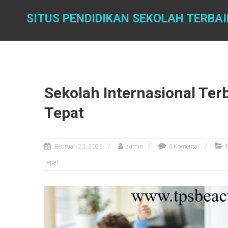
Skip
to
SITUS PENDIDIKAN SEKOLAH TERBAI
content
Sekolah Internasional Terb
Tepat
Februari 23, 2025
admin
0 Komentar
Tepat