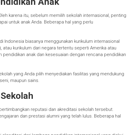
endidikan Anak
eh karena itu, sebelum memilih sekolah internasional, penting
pai untuk anak Anda. Beberapa hal yang perlu
l di Indonesia biasanya menggunakan kurikulum internasional
, atau kurikulum dari negara tertentu seperti Amerika atau
juan pendidikan anak dan kesesuaian dengan rencana pendidikan
sekolah yang Anda pilih menyediakan fasilitas yang mendukung
 seni, maupun sains.
 Sekolah
pertimbangkan reputasi dan akreditasi sekolah tersebut.
ngajaran dan prestasi alumni yang telah lulus. Beberapa hal