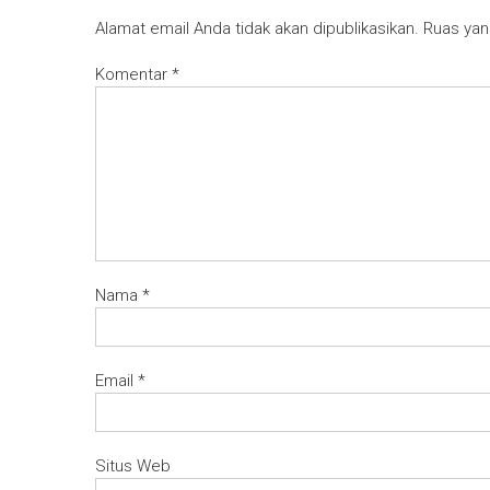
Alamat email Anda tidak akan dipublikasikan.
Ruas yan
Komentar
*
Nama
*
Email
*
Situs Web