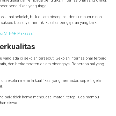
i akreditasi dari lembaga pendidikan internasional yang diakui.
ndar pendidikan yang tinggi.
g prestasi sekolah, baik dalam bidang akademik maupun non-
 sukses biasanya memiliki kualitas pengajaran yang baik.
 di STIFAR Makassar
erkualitas
 yang ada di sekolah tersebut. Sekolah internasional terbaik
latih, dan berkompeten dalam bidangnya. Beberapa hal yang
 di sekolah memiliki kualifikasi yang memadai, seperti gelar
l.
ang baik tidak hanya menguasai materi, tetapi juga mampu
han siswa.