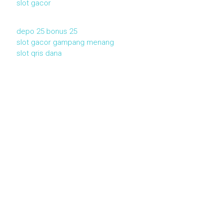
slot gacor
depo 25 bonus 25
slot gacor gampang menang
slot qris dana