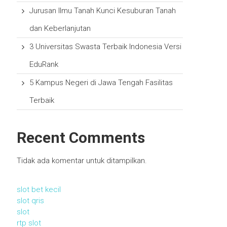
Jurusan Ilmu Tanah Kunci Kesuburan Tanah
dan Keberlanjutan
3 Universitas Swasta Terbaik Indonesia Versi
EduRank
5 Kampus Negeri di Jawa Tengah Fasilitas
Terbaik
Recent Comments
Tidak ada komentar untuk ditampilkan.
slot bet kecil
slot qris
slot
rtp slot