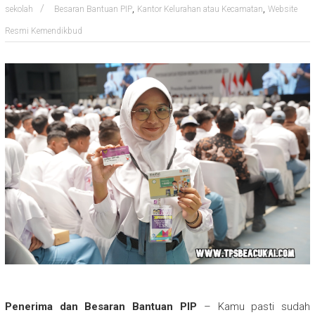
,
,
sekolah
Besaran Bantuan PIP
Kantor Kelurahan atau Kecamatan
Website
Resmi Kemendikbud
Penerima dan Besaran Bantuan PIP
– Kamu pasti sudah