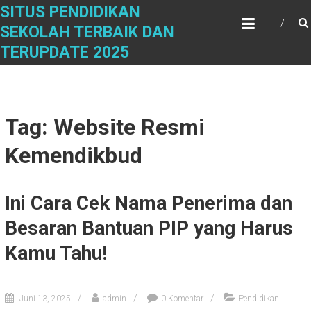
Skip
SITUS PENDIDIKAN
to
SEKOLAH TERBAIK DAN
content
TERUPDATE 2025
Tag: Website Resmi
Kemendikbud
Ini Cara Cek Nama Penerima dan
Besaran Bantuan PIP yang Harus
Kamu Tahu!
Juni 13, 2025
admin
0 Komentar
Pendidikan