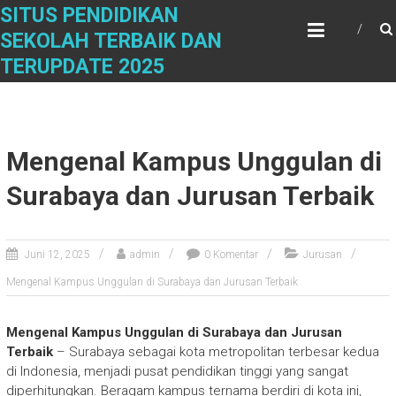
Skip
SITUS PENDIDIKAN
to
SEKOLAH TERBAIK DAN
content
TERUPDATE 2025
Mengenal Kampus Unggulan di
Surabaya dan Jurusan Terbaik
Juni 12, 2025
admin
0 Komentar
Jurusan
Mengenal Kampus Unggulan di Surabaya dan Jurusan Terbaik
Mengenal Kampus Unggulan di Surabaya dan Jurusan
Terbaik
– Surabaya sebagai kota metropolitan terbesar kedua
di Indonesia, menjadi pusat pendidikan tinggi yang sangat
diperhitungkan. Beragam kampus ternama berdiri di kota ini,