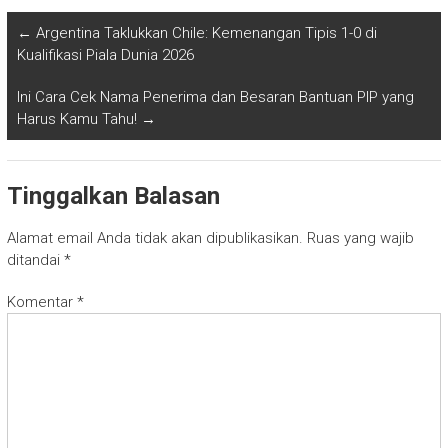
←
Argentina Taklukkan Chile: Kemenangan Tipis 1-0 di
Kualifikasi Piala Dunia 2026
Ini Cara Cek Nama Penerima dan Besaran Bantuan PIP yang
Harus Kamu Tahu!
→
Tinggalkan Balasan
Alamat email Anda tidak akan dipublikasikan.
Ruas yang wajib
ditandai
*
Komentar
*