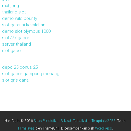
mahjong
thailand slot
demo wild bounty
slot garansi kekalahan
demo slot olympus 1000
slot777 gacor
server thailand
slot gacor
depo 25 bonus 25
slot gacor gampang menang
slot qris dana
Hak Cipta © 2026
Situs Pendidikan Sekolah Terbaik dan Terupdate 2025
. Tema:
Himalayas
oleh ThemeGrill. Dipersembahkan oleh
WordPress
.